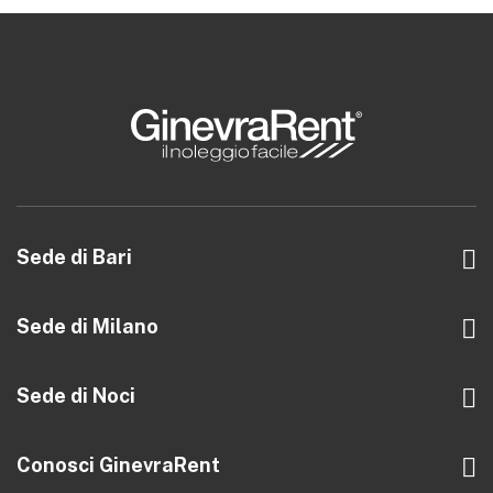
Sede di Bari
Trav. al 126 di Via Amendola, 14 int. 4
70126 Bari
Sede di Milano
Via Libero Temolo, 4
info@ginevrarent.it
20126 Milano
Sede di Noci
080 8759013
Via zona B, 7/M
info@ginevrarent.it
70015 Noci (BA)
Conosci GinevraRent