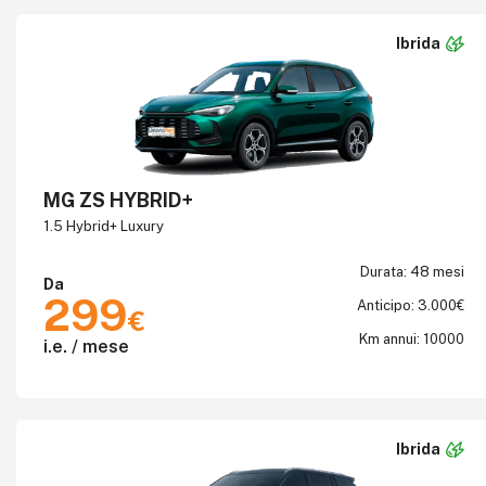
Dal prezzo più alto
Ibrida
Dal prezzo più basso
MG ZS HYBRID+
1.5 Hybrid+ Luxury
Durata: 48 mesi
Da
299
Anticipo: 3.000€
€
Km annui: 10000
i.e. / mese
Ibrida