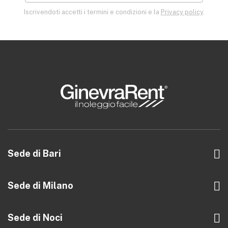
Iscrivendoti accetti i termini e condizioni e la
Privacy policy
.
Sede di Bari
Trav. al 126 di Via Amendola, 14 int. 4
70126 Bari
Sede di Milano
Via Libero Temolo, 4
info@ginevrarent.it
20126 Milano
Sede di Noci
080 8759013