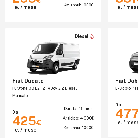
€
Km annui: 10000
i.e. / mese
i.e. / mes
Diesel
Fiat Ducato
Fiat Dob
Furgone 33 L2H2 140cv 2.2 Diesel
E- Doblò Pas
Manuale
Da
Durata: 48 mesi
47
Da
425
Anticipo: 4.900€
€
i.e. / mes
Km annui: 10000
i.e. / mese