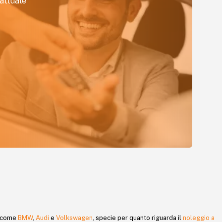
attuale
e, come
BMW
,
Audi
e
Volkswagen
, specie per quanto riguarda il
noleggio a