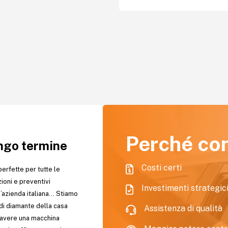
Perché co
ungo termine
Costi certi
erfette per tutte le
ioni e preventivi
Investimenti strategic
l’azienda italiana… Stiamo
 di diamante della casa
Assistenza di qualità
i avere una macchina