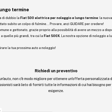
 lungo termine
ra di dubbio la
Fiat
500 elettrica per noleggio a lungo termine
: la nuov
attato subito un colpo di fulmine… Provare, anzi GUIDARE per credere!
une e gettonato, grazie proprio alla possibilità di avere un mezzo a dispo
o a quelle più grandi, tra cui la
Fiat 500X
. La nostra opzione di noleggio a l
tirare la tua prossima auto a noleggio!
Richiedi un preventivo
un'auto, non c'è modo migliore per ottenere un'offerta personalizzata d
sionisti sarà lieto di fornirti tutte le informazioni di cui hai bisogno per
esigenze.
e