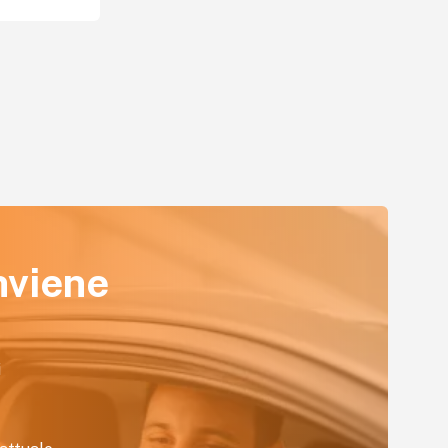
nviene
i