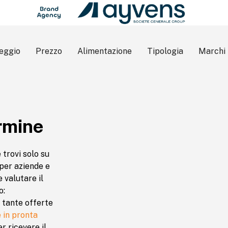
eggio
Prezzo
Alimentazione
Tipologia
Marchi
ermine
e trovi solo su
 per aziende e
 valutare il
o:
e tante offerte
 in pronta
r ricevere il