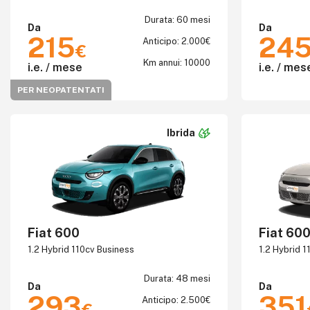
Durata: 60 mesi
Da
Da
215
24
Anticipo: 2.000€
€
Km annui: 10000
i.e. / mese
i.e. / mes
PER NEOPATENTATI
Ibrida
Fiat 600
Fiat 600
1.2 Hybrid 110cv Business
1.2 Hybrid 1
Durata: 48 mesi
Da
Da
293
351
Anticipo: 2.500€