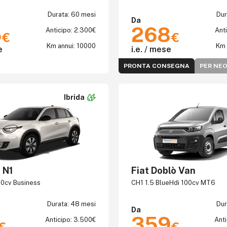
Durata: 60 mesi
Dur
Da
5
268
Anticipo: 2.300€
Ant
€
€
Km annui: 10000
Km 
e
i.e. / mese
PRONTA CONSEGNA
PER NE
Ibrida
 N1
Fiat Doblò Van
10cv Business
CH1 1.5 BlueHdi 100cv MT6
Durata: 48 mesi
Dur
Da
359
Anticipo: 3.500€
Anti