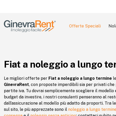
Offerte Speciali
Nol
Search
for:
Fiat a noleggio a lungo t
Le migliori offerte per
Fiat a noleggio a lungo termine
l
GinevraRent
, con proposte imperdibili sia per privati che
partite iva. Tu dovrai semplicemente scegliere il modello e
budget da investire, i nostri consulenti penseranno al rest
dall’assicurazione al modello più adatto da proporti. Tra l
sul sito, le più apprezzate sono il
noleggio a lungo termine
consegna
e il
noleggio senza anticipo
: contattaci subito pe