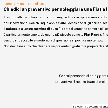
lungo termine di auto di lusso
.
Chiedici un preventivo per noleggiare una Fiat a
Tra i modelli più richiesti soprattutto negli ultimi anni spicca senza omb
dell’innovazione. Con chiunque abbia avuto l’occasione di guidarla è sc
Il
noleggio a lungo termine di auto Fiat
sta diventando sempre più com
è particolarmente ampia, da quelle più piccole come la
Fiat Panda
, fin
veicolo impeccabile e moderno a disposizione in pochissimo tempo.
Non devi fare altro che chiedere un preventivo gratuito e prepararti a ri
Se stai pensando di noleggiare 
preventivo. Il nostro team di profes
Seleziona tipologia client