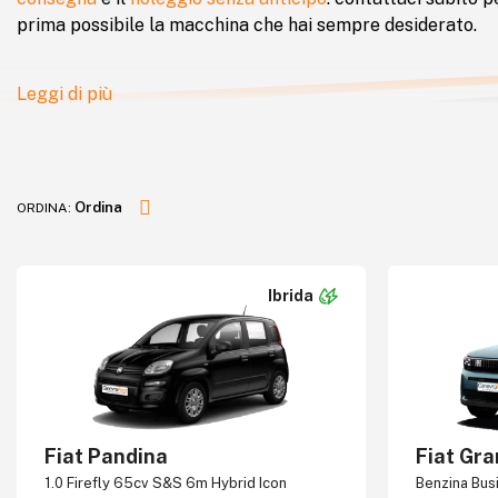
prima possibile la macchina che hai sempre desiderato.
Leggi di più
Ordina
ORDINA:
Dal prezzo più alto
Ibrida
Dal prezzo più basso
Fiat Pandina
Fiat Gr
1.0 Firefly 65cv S&S 6m Hybrid Icon
Benzina Bus