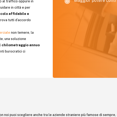
Maggior potere contr
 al traffico oppure in
idare in città e per
colo affidabile e
trova tutti d’accordo
erciale
non temere, la
 te, una soluzione
l
chilometraggio annuo
nti burocratici ci
 con noi puoi scegliere anche tra le aziende straniere più famose di sempr