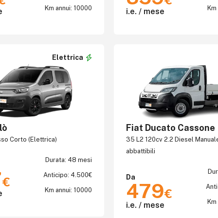
€
€
Km annui: 10000
Km 
e
i.e. / mese
Elettrica
lò
Fiat Ducato Cassone
so Corto (Elettrica)
35 L2 120cv 2.2 Diesel Manua
abbattibili
Durata: 48 mesi
7
Dur
Anticipo: 4.500€
Da
€
479
Anti
Km annui: 10000
€
e
Km 
i.e. / mese