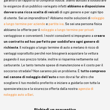
garantirti un rapporto di completa fiducia. Siamo abituati a soddisfare
le esigenze di un pubblico variegato infatti
abbiamo a disposizione
davvero una ricca scelta di veicoli
di ogni genere e per ogni tipo
di utente. Sei un imprenditore? Abbiamo molte soluzioni di
noleggio
a lungo termine per aziende
e
partite iva
. Se sei una persona fisica
abbiamo le offerte per il
noleggio a lungo termine per privati
vantaggiose e convenienti. I nostri consulenti si impegnano a
creare
un contratto ad hoc perfetto per soddisfare ogni genere di
richiesta
. Il noleggio a lungo termine di auto a metano è ricco di
vantaggi soprattutto perché non bisognerà acquistare la vettura
pagando il suo prezzo totale, inoltre si risparmia nettamente sul
carburante. Le tanto temute spese di manutenzione e il costo per il
soccorso stradale? Non saranno più un problema. È
tutto compreso
nel canone di noleggio dell’auto
e non dovrai far altro che
scegliere il tuo modello preferito e iniziare a guidarla con tutta la
spensieratezza e la sicurezza offerta dalla nostra
agenzia di
noleggio auto a Bari
.
Richiedi un preventivo