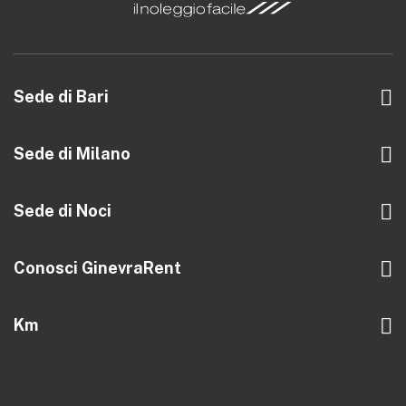
Sede di Bari
Trav. al 126 di Via Amendola, 14 int. 4
70126 Bari
Sede di Milano
Via Libero Temolo, 4
info@ginevrarent.it
20126 Milano
Sede di Noci
080 8759013
Via zona B, 7/M
info@ginevrarent.it
70015 Noci (BA)
Conosci GinevraRent
Azienda
info@ginevrarent.it
Km
Blog
080 4162266
10000 anno
Contatti
20000 anno