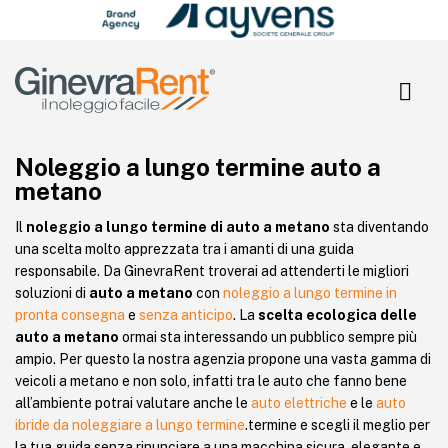
Search Button
Search
for:
Noleggio a lungo termine auto a
metano
Il
noleggio a lungo termine di auto a metano
sta diventando
una scelta molto apprezzata tra i amanti di una guida
responsabile. Da GinevraRent troverai ad attenderti le migliori
soluzioni di
auto a metano
con
noleggio a lungo termine in
pronta consegna
e
senza anticipo
. La
scelta ecologica delle
auto a metano
ormai sta interessando un pubblico sempre più
ampio. Per questo la nostra agenzia propone una vasta gamma di
veicoli a metano e non solo, infatti tra le auto che fanno bene
all’ambiente potrai valutare anche le
auto elettriche
e le
auto
ibride da noleggiare a lungo termine
.termine e scegli il meglio per
la tua guida senza rinunciare a una macchina sicura, elegante e