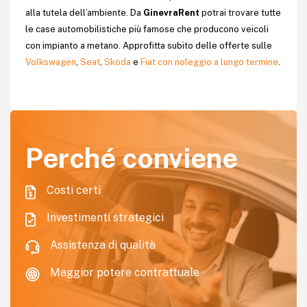
alla tutela dell’ambiente. Da
GinevraRent
potrai trovare tutte
le case automobilistiche più famose che producono veicoli
con impianto a metano. Approfitta subito delle offerte sulle
Volkswagen
,
Seat
,
Skoda
e
Fiat con noleggio a lungo termine
.
Perché conviene
Costi certi
Investimenti strategici
Assistenza di qualità
Maggior potere contrattuale