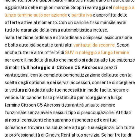
momento, sono a disponibilità limitata e riguardano un parco auto
aggiornato delle migliori marche. Scopri i vantaggi del
noleggio a
lungo termine auto per aziende
e
partita iva
e approfitta delle
offerte attive al momento. Con un canone fisso mensile avrai
tutte le garanzie della casa automobilistica incluse,
manutenzione ordinaria e straordinaria compresa, assicurazione
e bollo auto già pagati e tanti altri
vantaggi da scoprire
. Scopri
anche tutte le altre offerte di
SUV in noleggio a lungo termine
per avere il modello di auto che meglio si adatta alle tue esigenze
di mobilità. Il
noleggio di Citroen C5 Aircross
a prezzi
vantaggiosi, con la completa personalizzazione dell’auto con la
scelta degli optional e dei servizi accessori, consente di scegliere
la vettura più adatta alle tue necessità in modo facile, sicuro e
veloce. Un canone fisso prestabilito per noleggiare a lungo
termine Citroen C5 Aircross ti garantirà un’auto sempre
funzionale senza avere nessun tipo di preoccupazione. Affidati
ai nostri consulenti che sapranno rispondere ad ogni tua
domanda e trovare una soluzione ad ogni tua esigenza, con tutta
la professionalità di GinevraRent al tuo servizio. Se hai fretta di