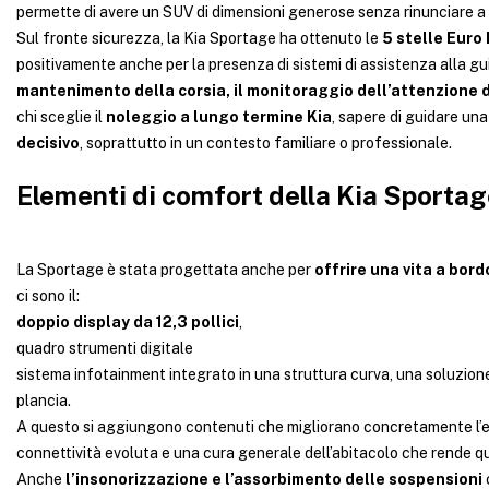
permette di avere un SUV di dimensioni generose senza rinunciare a u
Sul fronte sicurezza, la Kia Sportage ha ottenuto le
5 stelle Eur
positivamente anche per la presenza di sistemi di assistenza alla 
mantenimento della corsia, il monitoraggio dell’attenzione
chi sceglie il
noleggio a lungo termine Kia
, sapere di guidare un
decisivo
, soprattutto in un contesto familiare o professionale.
Elementi di comfort della Kia Sporta
La Sportage è stata progettata anche per
offrire una vita a bor
ci sono il:
doppio display da 12,3 pollici
,
quadro strumenti digitale
sistema infotainment integrato in una struttura curva, una soluzione c
plancia.
A questo si aggiungono contenuti che migliorano concretamente l’e
connettività evoluta e una cura generale dell’abitacolo che rende que
Anche
l’insonorizzazione e l’assorbimento delle sospensioni