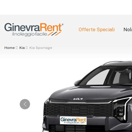
Offerte Speciali
Nol
Search
Home
Kia
Kia Sportage
for: