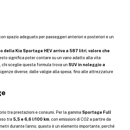
con spazio adeguato per passeggeri anteriori e posteriori e un
o della Kia Sportage HEV arriva a 587 litri
,
valore che
esto significa poter contare su un vano adatto alla vita
ca, chi sceglie questa formula trova un
SUV in noleggio a
igenze diverse, dalle valigie alla spesa, fino alle attrezzature
ge
librio tra prestazioni e consumi. Per la gamma
Sportage Full
eso tra
5,5 e 6,6 l/100 km
, con emissioni di CO2 a partire da
ometri durante l’anno, questo è un elemento importante, perché