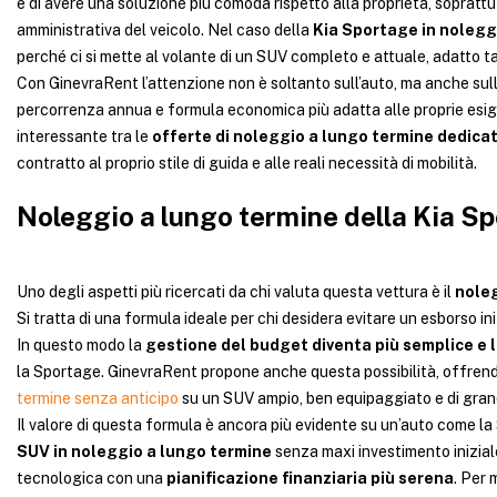
e di avere una soluzione più comoda rispetto alla proprietà, soprattu
amministrativa del veicolo. Nel caso della
Kia Sportage in nolegg
perché ci si mette al volante di un SUV completo e attuale, adatto t
Con GinevraRent l’attenzione non è soltanto sull’auto, ma anche sull
percorrenza annua e formula economica più adatta alle proprie esi
interessante tra le
offerte di noleggio a lungo termine
dedicat
contratto al proprio stile di guida e alle reali necessità di mobilità.
Noleggio a lungo termine della Kia S
Uno degli aspetti più ricercati da chi valuta questa vettura è il
noleg
Si tratta di una formula ideale per chi desidera evitare un esborso iniz
In questo modo la
gestione del budget diventa più semplice e 
la Sportage. GinevraRent propone anche questa possibilità, offrend
termine senza anticipo
su un SUV ampio, ben equipaggiato e di gran
Il valore di questa formula è ancora più evidente su un’auto come la
SUV in noleggio a lungo termine
senza maxi investimento inizial
tecnologica con una
pianificazione finanziaria più serena
. Per 