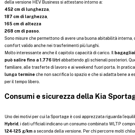
della versione HEV Business si attestano intorno a:
452 cm di lunghezza
,
187 cm di larghezza
,
165 cm di altezza
268 cm di passo
.
Sono misure che permettono di avere una buona abitabilità interna, 
comfort valido anche nei trasferimenti più lunghi.
Molto interessante anche il capitolo capacità di carico. Il
bagagliai
può salire fino a 1.776 litri
abbattendo gli schienali posteriori. Qu
familiare, alle trasferte di lavoro e ai weekend fuori porta. In prati
lungo termine
che non sacrifica lo spazio e che si adatta bene a es
per il tempo libero.
Consumi e sicurezza della Kia Sporta
Uno dei motivi per cui la Sportage è così apprezzata riguarda l’equi
Hybrid
, i dati ufficiali indicano un consumo combinato WLTP compr
124-125 g/km
a seconda della versione. Per chi percorre molti chil