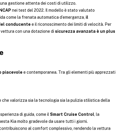
na gestione attenta dei costi di utilizzo.
o NCAP
nei test del 2022. Il modello è stato valutato
guida come la frenata automatica d’emergenza,
il
 del conducente
e il riconoscimento dei limiti di velocità. Per
a vettura con una dotazione di
sicurezza avanzata è un plus
ge
do piacevole
e contemporanea. Tra gli elementi più apprezzati
he valorizza sia la tecnologia sia la pulizia stilistica della
sperienza di guida, come il
Smart Cruise Control
, la
sta Kia molto gradevole da usare tutti i giorni.
contribuiscono al comfort complessivo, rendendo la vettura