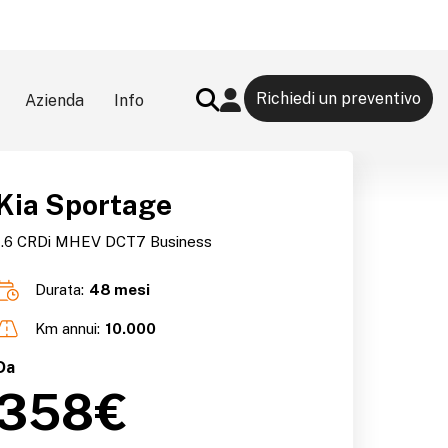
Richiedi un preventivo
Azienda
Info
Search Button
Kia Sportage
1.6 CRDi MHEV DCT7 Business
Durata:
48 mesi
Km annui:
10.000
Da
358€