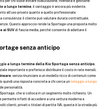
tto per chi vuole evitare svalutazione, rivendita e gestione
io a lungo termine
, il vantaggio è ancora più evidente,
anto all’uso privato quanto a quello professionale.
a consulenza: il cliente può valutare durata contrattuale,
genze. Questo approccio rende la Sportage una proposta molto
e ai SUV
di fascia media, perché consente di adattare il
portage senza anticipo
gio a lungo termine della Kia Sportage senza anticipo
.
iale importante e preferisce distribuire il costo in rate mensili.
lineare
, senza rinunciare a un modello ricco di contenuti come
o quindi una risposta concreta a chi cerca un
noleggio a lungo
de personalità.
 Sportage, che si colloca in un segmento molto richiesto. Un
e permette infatti di accedere a una vettura moderna e
molti clienti, privati o titolari di partita IVA, questa è la strada più