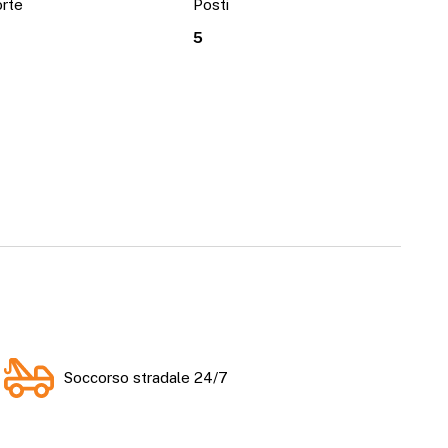
rte
Posti
5
Soccorso stradale 24/7