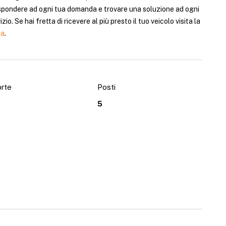
rispondere ad ogni tua domanda e trovare una soluzione ad ogni
o. Se hai fretta di ricevere al più presto il tuo veicolo visita la
na
.
rte
Posti
5