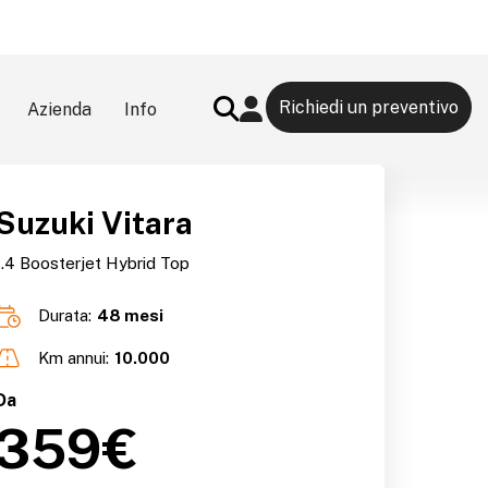
Richiedi un preventivo
Azienda
Info
Search Button
Suzuki Vitara
1.4 Boosterjet Hybrid Top
Durata:
48 mesi
Km annui:
10.000
Da
359€