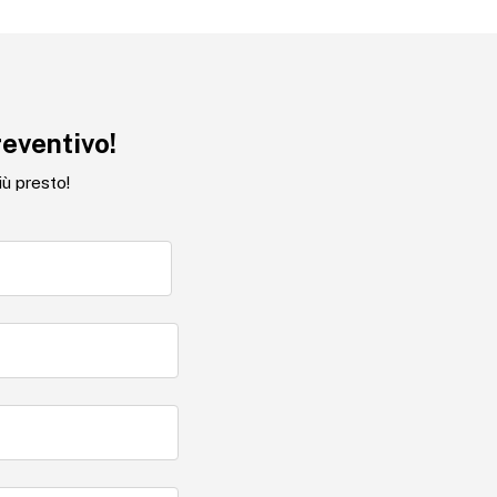
reventivo!
iù presto!