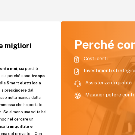
Perché co
e migliori
Costi certi
pente mai
, sia perché
Investimenti strategic
, sia perché sono
troppo
Assistenza di qualità
ella
Smart elettrica a
e, a prescindere dal
Maggior potere contr
asso nella manica della
mmessa che ha portato
o. Se almeno una volta hai
empo nel cercare un
fica
tranquillità e
prima del previsto… Con