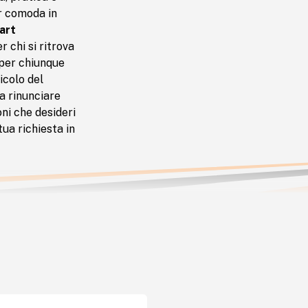
r comoda in
art
 chi si ritrova
 per chiunque
icolo del
a rinunciare
ni che desideri
ua richiesta in