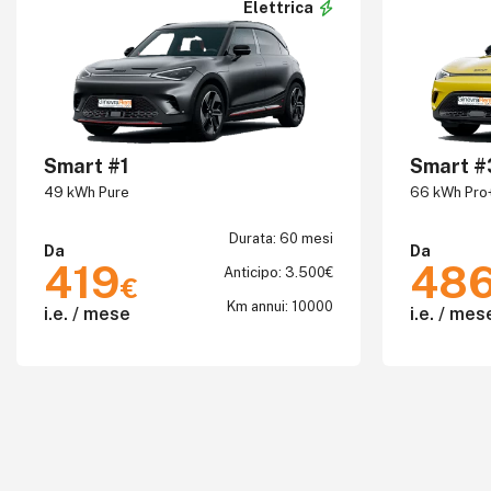
Elettrica
Dal prezzo più basso
Smart #1
Smart #
49 kWh Pure
66 kWh Pro
Durata: 60 mesi
Da
Da
419
48
Anticipo: 3.500€
€
Km annui: 10000
i.e. / mese
i.e. / mes