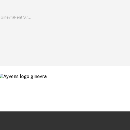
GinevraRent S.r.l.