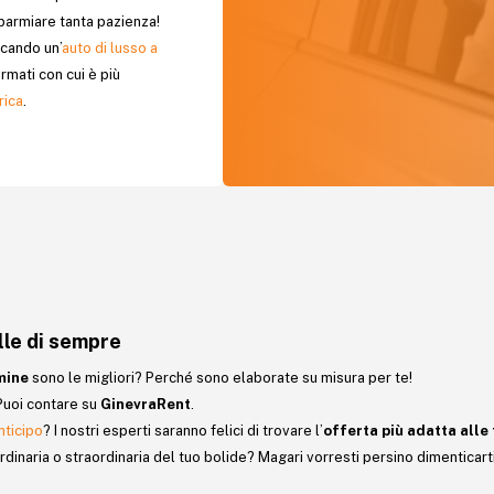
parmiare tanta pazienza!
rcando un’
auto di lusso a
rmati con cui è più
rica
.
lle di sempre
mine
sono le migliori? Perché sono elaborate su misura per te!
Puoi contare su
GinevraRent
.
nticipo
? I nostri esperti saranno felici di trovare l’
offerta più adatta alle 
inaria o straordinaria del tuo bolide? Magari vorresti persino dimenticarti 