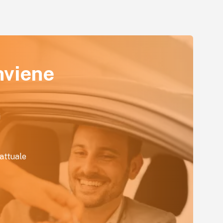
nviene
i
attuale